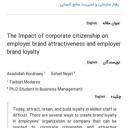
رفتار سازمانی و مدیریت منابع انسانی
عنوان مقاله
English
The Impact of corporate citizenship on
employer brand attractiveness and employer
brand loyalty
نویسندگان
English
1
2
Asadollah Kordnaeij
Soheil Nejat
1
Tarbiat Modares
2
Ph.D Student in Business Management
چکیده
English
Today, attract, retain, and build loyalty in skilled staff is
difficult. There are several ways to create brand loyalty
in employees' organization or company that can be
pointed to corporate citizenship and attractive