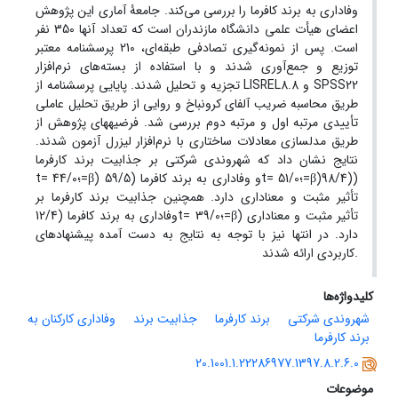
وفاداری به برند کافرما را بررسی می‌کند. جامعۀ آماری این پژوهش
اعضای هیأت علمی دانشگاه مازندران است که تعداد آنها 350 نفر
است. پس از نمونه‌گیری تصادفی طبقه‌ای، 210 پرسشنامه معتبر
توزیع و جمع‌آوری شدند و با استفاده از بسته‌های نرم‌افزار
SPSS22
و
LISREL8.8
تجزیه و تحلیل شدند. پایایی پرسشنامه از
طریق محاسبه ضریب آلفای کرونباخ و روایی از طریق تحلیل عاملی
تأییدی مرتبه اول و مرتبه دوم بررسی شد.
فرضیه­های پژوهش از
طریق مدلسازی معادلات ساختاری با نرم‌افزار لیزرل آزمون شدند.
نتایج نشان داد که شهروندی شرکتی بر جذابیت برند کارفرما
(
(98/4
)
β
؛51/0=
t=
و وفاداری به برند کافرما (59/5
)
β
؛44/0=
t=
تأثیر مثبت و معناداری دارد. همچنین جذابیت برند کارفرما بر
) تأثیر مثبت و معناداری
β
؛39/0=
t=
وفاداری به برند کافرما (12/4
دارد. در انتها نیز با توجه به نتایج به دست آمده پیشنهادهای
کاربردی ارائه شدند.
کلیدواژه‌ها
شهروندی شرکتی
برند کارفرما
جذابیت برند
وفاداری کارکنان به
برند کارفرما
20.1001.1.22286977.1397.8.2.6.0
موضوعات