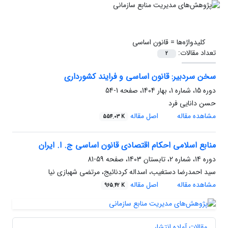
کلیدواژه‌ها =
قانون اساسی
تعداد مقالات:
2
سخن سردبیر: قانون اساسی و فرایند کشورداری
دوره 15، شماره 1، بهار 1404، صفحه
1-54
حسن دانایی فرد
مشاهده مقاله
اصل مقاله
554.03 K
منابع اسلامی احکام اقتصادی قانون اساسی ج. ا. ایران
دوره 14، شماره 2، تابستان 1403، صفحه
59-81
سید احمدرضا دستغیب، اسداله کردنائیج، مرتضی شهبازی نیا
مشاهده مقاله
اصل مقاله
965.42 K
مقالات آماده انتشار