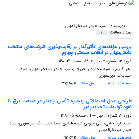
نویسنده =
سید حیدر میرفخر‌الدینی
تعداد مقالات:
2
بررسی مؤلفه‌های تأثیرگذار بر رقابت‌پذیری شرکت‌های منتخب
دانش‌بنیان در انقلاب صنعتی چهارم
دوره 13، شماره 3، بهار 1402، صفحه
141-160
زهرا کریمی، سید محمود زنجیرچی، سید حیدر میرفخر‌الدینی، سید
حبیب‌الله میرغفوری
مشاهده مقاله
اصل مقاله
376.58 K
طراحی مدل احتمالاتی زنجیره تأمین پایدار در صنعت برق با
نفوذ تولیدات تجدیدپذیر
دوره 11، شماره 1، بهار 1400، صفحه
105-128
احمد قربانخانی، علی مروتی شریف‌آبادی، سید حبیب‌الله میرغفوری، سید
حیدر میرفخر‌الدینی
مشاهده مقاله
اصل مقاله
911.52 K