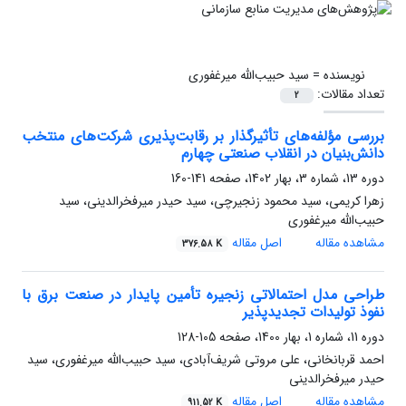
نویسنده =
سید حبیب‌الله میرغفوری
تعداد مقالات:
2
بررسی مؤلفه‌های تأثیرگذار بر رقابت‌پذیری شرکت‌های منتخب
دانش‌بنیان در انقلاب صنعتی چهارم
دوره 13، شماره 3، بهار 1402، صفحه
141-160
زهرا کریمی، سید محمود زنجیرچی، سید حیدر میرفخر‌الدینی، سید
حبیب‌الله میرغفوری
مشاهده مقاله
اصل مقاله
376.58 K
طراحی مدل احتمالاتی زنجیره تأمین پایدار در صنعت برق با
نفوذ تولیدات تجدیدپذیر
دوره 11، شماره 1، بهار 1400، صفحه
105-128
احمد قربانخانی، علی مروتی شریف‌آبادی، سید حبیب‌الله میرغفوری، سید
حیدر میرفخر‌الدینی
مشاهده مقاله
اصل مقاله
911.52 K