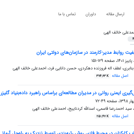
ارسال مقاله
داوران
تماس با ما
مدعلی خائف الهی
4
ت روابط مدیر-کارمند در سازمان‌های دولتی ایران
129-151
نابری، لطف اله فروزنده دهکردی، حسن دانایی فرد، احمدعلی خائف الهی
اصل مقاله
374.63 K
گیری ایمنی روانی در مدیران مطالعه‌ای بر‌اساس راهبرد داده‌بنیاد گلیز
49-72
سید احمدرضا قاسمی، اسدالله کردناییج، احمدعلی خائف الهی
اصل مقاله
251.47 K
ب کارکنان در محیط فازی روش رتبه‌بندی توسط نزدیک به راه‌حل آرمانی